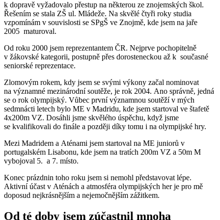
k dopravě vyžadovalo přestup na některou ze znojemských škol.
Řešením se stala ZŠ ul. Mládeže. Na skvělé čtyři roky studia
vzpomínám v souvislosti se SPgŠ ve Znojmě, kde jsem na jaře
2005 maturoval.
Od roku 2000 jsem reprezentantem ČR. Nejprve pochopitelně
v žákovské kategorii, postupně přes dorosteneckou až k současné
seniorské reprezentace.
Zlomovým rokem, kdy jsem se svými výkony začal nominovat
na významné mezinárodní soutěže, je rok 2004. Ano správně, jedná
se o rok olympijský. Vůbec první významnou soutěží v mých
sedmnácti letech bylo ME v Madridu, kde jsem startoval ve štafetě
4x200m VZ. Dosáhli jsme skvělého úspěchu, když jsme
se kvalifikovali do finále a později díky tomu i na olympijské hry.
Mezi Madridem a Aténami jsem startoval na ME juniorů v
portugalském Lisabonu, kde jsem na tratích 200m VZ a 50m M
vybojoval 5. a 7. místo.
Konec prázdnin toho roku jsem si nemohl představovat lépe.
Aktivní účast v Aténách a atmosféra olympijských her je pro mě
doposud nejkrásnějším a nejemočnějším zážitkem.
Od té doby jsem zúčastnil mnoha