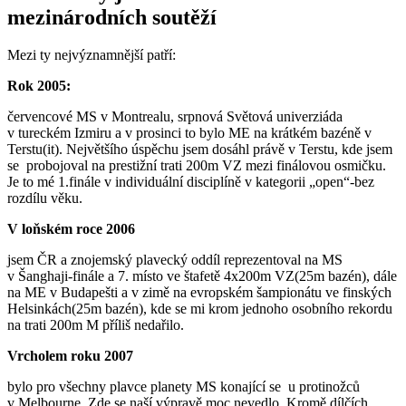
mezinárodních soutěží
Mezi ty nejvýznamnější patří:
Rok 2005:
červencové MS v Montrealu, srpnová Světová univerziáda
v tureckém Izmiru a v prosinci to bylo ME na krátkém bazéně v
Terstu(it). Největšího úspěchu jsem dosáhl právě v Terstu, kde jsem
se probojoval na prestižní trati 200m VZ mezi finálovou osmičku.
Je to mé 1.finále v individuální disciplíně v kategorii „open“-bez
rozdílu věku.
V loňském roce 2006
jsem ČR a znojemský plavecký oddíl reprezentoval na MS
v Šanghaji-finále a 7. místo ve štafetě 4x200m VZ(25m bazén), dále
na ME v Budapešti a v zimě na evropském šampionátu ve finských
Helsinkách(25m bazén), kde se mi krom jednoho osobního rekordu
na trati 200m M příliš nedařilo.
Vrcholem roku 2007
bylo pro všechny plavce planety MS konající se u protinožců
v Melbourne. Zde se naší výpravě moc nevedlo. Kromě dílčích