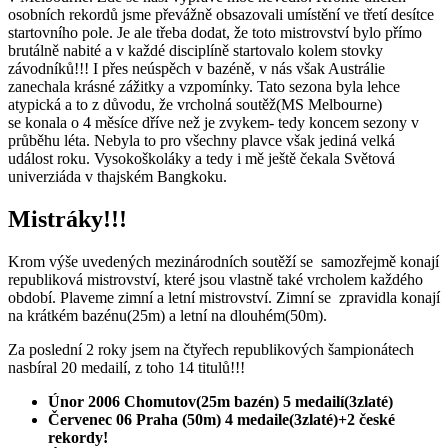
osobních rekordů jsme převážně obsazovali umístění ve třetí desítce
startovního pole. Je ale třeba dodat, že toto mistrovství bylo přímo
brutálně nabité a v každé disciplíně startovalo kolem stovky
závodníků!!! I přes neúspěch v bazéně, v nás však Austrálie
zanechala krásné zážitky a vzpomínky. Tato sezona byla lehce
atypická a to z důvodu, že vrcholná soutěž(MS Melbourne)
se konala o 4 měsíce dříve než je zvykem- tedy koncem sezony v
průběhu léta. Nebyla to pro všechny plavce však jediná velká
událost roku. Vysokoškoláky a tedy i mě ještě čekala Světová
univerziáda v thajském Bangkoku.
Mistráky!!!
Krom výše uvedených mezinárodních soutěží se samozřejmě konají
republiková mistrovství, které jsou vlastně také vrcholem každého
období. Plaveme zimní a letní mistrovství. Zimní se zpravidla konají
na krátkém bazénu(25m) a letní na dlouhém(50m).
Za poslední 2 roky jsem na čtyřech republikových šampionátech
nasbíral 20 medailí, z toho 14 titulů!!!
Únor 2006 Chomutov(25m bazén) 5 medailí(3zlaté)
Červenec 06 Praha (50m) 4 medaile(3zlaté)+2 české
rekordy!