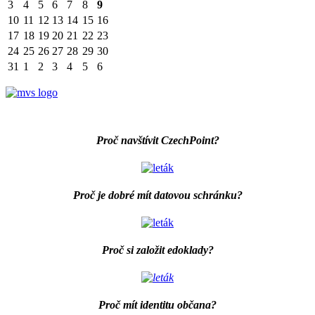
3
4
5
6
7
8
9
10
11
12
13
14
15
16
17
18
19
20
21
22
23
24
25
26
27
28
29
30
31
1
2
3
4
5
6
Proč navštívit CzechPoint?
Proč je dobré mít datovou schránku?
Proč si založit edoklady?
Proč mít identitu občana?