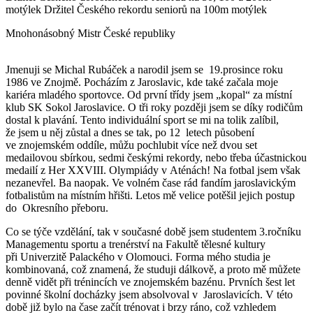
motýlek Držitel Českého rekordu seniorů na 100m motýlek
Mnohonásobný Mistr České republiky
Jmenuji se Michal Rubáček a narodil jsem se 19.prosince roku
1986 ve Znojmě. Pocházím z Jaroslavic, kde také začala moje
kariéra mladého sportovce. Od první třídy jsem „kopal“ za místní
klub SK Sokol Jaroslavice. O tři roky později jsem se díky rodičům
dostal k plavání. Tento individuální sport se mi na tolik zalíbil,
že jsem u něj zůstal a dnes se tak, po 12 letech působení
ve znojemském oddíle, můžu pochlubit více než dvou set
medailovou sbírkou, sedmi českými rekordy, nebo třeba účastnickou
medailí z Her XXVIII. Olympiády v Aténách! Na fotbal jsem však
nezanevřel. Ba naopak. Ve volném čase rád fandím jaroslavickým
fotbalistům na místním hřišti. Letos mě velice potěšil jejich postup
do Okresního přeboru.
Co se týče vzdělání, tak v současné době jsem studentem 3.ročníku
Managementu sportu a trenérství na Fakultě tělesné kultury
při Univerzitě Palackého v Olomouci. Forma mého studia je
kombinovaná, což znamená, že studuji dálkově, a proto mě můžete
denně vidět při trénincích ve znojemském bazénu. Prvních šest let
povinné školní docházky jsem absolvoval v Jaroslavicích. V této
době již bylo na čase začít trénovat i brzy ráno, což vzhledem