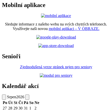
Mobilní aplikace
Sledujte informace z našeho webu na svých chytrých telefonech.
Využívejte naši novou
mobilní aplikaci – V OBRAZE.
Senioři
Zjednodušená verze stránek nejen pro seniory
Kalendář akcí
Srpen
2026
Po
Út
St
Čt
Pá
So
Ne
27
28
29
30
31
1
2