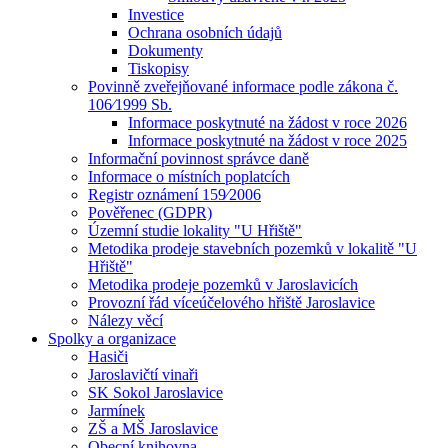
Investice
Ochrana osobních údajů
Dokumenty
Tiskopisy
Povinně zveřejňované informace podle zákona č.
106⁄1999 Sb.
Informace poskytnuté na žádost v roce 2026
Informace poskytnuté na žádost v roce 2025
Informační povinnost správce daně
Informace o místních poplatcích
Registr oznámení 159⁄2006
Pověřenec (GDPR)
Územní studie lokality "U Hřiště"
Metodika prodeje stavebních pozemků v lokalitě "U
Hřiště"
Metodika prodeje pozemků v Jaroslavicích
Provozní řád víceúčelového hřiště Jaroslavice
Nálezy věcí
Spolky a organizace
Hasiči
Jaroslavičtí vinaři
SK Sokol Jaroslavice
Jarmínek
ZŠ a MŠ Jaroslavice
Obecní knihovna