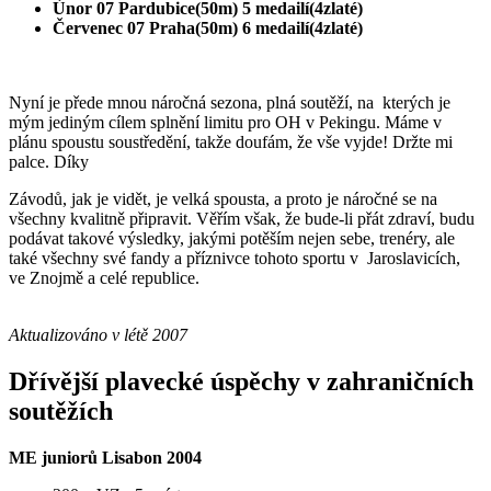
Únor 07 Pardubice(50m) 5 medailí(4zlaté)
Červenec 07 Praha(50m) 6 medailí(4zlaté)
Nyní je přede mnou náročná sezona, plná soutěží, na kterých je
mým jediným cílem splnění limitu pro OH v Pekingu. Máme v
plánu spoustu soustředění, takže doufám, že vše vyjde! Držte mi
palce. Díky
Závodů, jak je vidět, je velká spousta, a proto je náročné se na
všechny kvalitně připravit. Věřím však, že bude-li přát zdraví, budu
podávat takové výsledky, jakými potěším nejen sebe, trenéry, ale
také všechny své fandy a příznivce tohoto sportu v Jaroslavicích,
ve Znojmě a celé republice.
Aktualizováno v létě 2007
Dřívější plavecké úspěchy v zahraničních
soutěžích
ME juniorů Lisabon 2004