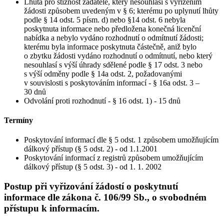
Lhůta pro stížnost žadatele, který nesouhlasí s vyřízením
žádosti způsobem uvedeným v § 6; kterému po uplynutí lhůty
podle § 14 odst. 5 písm. d) nebo §14 odst. 6 nebyla
poskytnuta informace nebo předložena konečná licenční
nabídka a nebylo vydáno rozhodnutí o odmítnutí žádosti;
kterému byla informace poskytnuta částečně, aniž bylo
o zbytku žádosti vydáno rozhodnutí o odmítnutí, nebo který
nesouhlasí s výší úhrady sdělené podle § 17 odst. 3 nebo
s výší odměny podle § 14a odst. 2, požadovanými
v souvislosti s poskytováním informací - § 16a odst. 3 –
30 dnů
Odvolání proti rozhodnutí - § 16 odst. 1) - 15 dnů
Termíny
Poskytování informací dle § 5 odst. 1 způsobem umožňujícím
dálkový přístup (§ 5 odst. 2) - od 1.1.2001
Poskytování informací z registrů způsobem umožňujícím
dálkový přístup (§ 5 odst. 3) - od 1. 1. 2002
Postup při vyřizování žádostí o poskytnutí
informace dle zákona č. 106/99 Sb., o svobodném
přístupu k informacím.