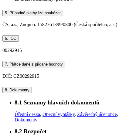
5.
Případné platby lze poukázat
ČS, a.s., Znojmo: 1582761399/0800 (Česká spořitelna, a.s.)
6.
IČO
00292915
7.
Plátce daně z přidané hodnoty
DIČ: CZ00292915
8.
Dokumenty
8.1
Seznamy hlavních dokumentů
Úřední deska
,
Obecní vyhlášky
,
Závěrečný účet obce
,
Dokumenty
8.2
Rozpočet