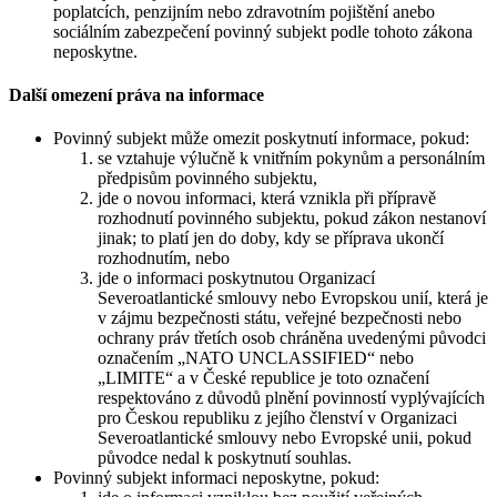
poplatcích, penzijním nebo zdravotním pojištění anebo
sociálním zabezpečení povinný subjekt podle tohoto zákona
neposkytne.
Další omezení práva na informace
Povinný subjekt může omezit poskytnutí informace, pokud:
se vztahuje výlučně k vnitřním pokynům a personálním
předpisům povinného subjektu,
jde o novou informaci, která vznikla při přípravě
rozhodnutí povinného subjektu, pokud zákon nestanoví
jinak; to platí jen do doby, kdy se příprava ukončí
rozhodnutím, nebo
jde o informaci poskytnutou Organizací
Severoatlantické smlouvy nebo Evropskou unií, která je
v zájmu bezpečnosti státu, veřejné bezpečnosti nebo
ochrany práv třetích osob chráněna uvedenými původci
označením „NATO UNCLASSIFIED“ nebo
„LIMITE“ a v České republice je toto označení
respektováno z důvodů plnění povinností vyplývajících
pro Českou republiku z jejího členství v Organizaci
Severoatlantické smlouvy nebo Evropské unii, pokud
původce nedal k poskytnutí souhlas.
Povinný subjekt informaci neposkytne, pokud: