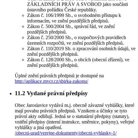
ZÁKLADNÍCH PRÁV A SVOBOD jako součásti
ústavního pořádku České republiky.
Zákon č. 106/1999 Sb., o svobodném přístupu k
informacím, ve znění pozdějších předpisů.
Zákon č. 500/2004 Sb., správní řád, ve znění
pozdějších předpisů.
Zákon č. 250/2000 Sb., o rozpočtových pravidlech
územních rozpočtů, ve znění pozdějších předpisů.
Zákon č. 110/2019 Sb. o zpracování osobních údajů, ve
znění pozdějších předpisů.
Zákon č. 128/2000 Sb., o obcích (obecní zřízení), ve
znění pozdějších předpisů.
Úplné znění právních předpisů je dostupné na
http://aplikace.mvcr.cz/sbirka-zakonu/
11.2
Vydané právní předpisy
Obec Jaroslavice vydává m.j. obecně závazné vyhlášky, které
mají povahu právních předpisů. Vznikem a účinky se tyto
právní akty odlišují. Jedná se o statutární předpisy (statuty),
vnitřní předpisy (interní instrukce, směrnice, pokyny), veřejné
vyhlášky a jiná opatření.
/obecni-urad/verejne-dokumenty/obecni-vyhlasky-1/