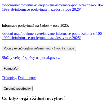
/obecni-urad/povinne-zverejnovane-informace-podle-zakona-c-106-
1999-sb/informace-poskytnute-nazadost-vroce-2026/
Informace poskytnuté na žádost v roce 2025:
/obecni-urad/povinne-zverejnovane-informace-podle-zakona-c-106-
1999-sb/informace-poskytnute-nazadost-vroce-2025/
Popisy úkonů orgánu veřejné moci - životní situace
Služby veřejné správy na portal.gov.cz
Formuláře
Tiskopisy
,
Dokumenty
Opravné prostředky
Co když orgán žádosti nevyhoví