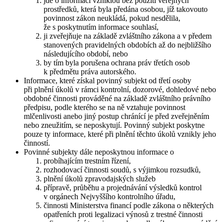
jde o informaci vzniklou bez použití veřejných
prostředků, která byla předána osobou, jíž takovouto
povinnost zákon neukládá, pokud nesdělila,
že s poskytnutím informace souhlasí,
ji zveřejňuje na základě zvláštního zákona a v předem
stanovených pravidelných obdobích až do nejbližšího
následujícího období, nebo
by tím byla porušena ochrana práv třetích osob
k předmětu práva autorského.
Informace, které získal povinný subjekt od třetí osoby
při plnění úkolů v rámci kontrolní, dozorové, dohledové nebo
obdobné činnosti prováděné na základě zvláštního právního
předpisu, podle kterého se na ně vztahuje povinnost
mlčenlivosti anebo jiný postup chránící je před zveřejněním
nebo zneužitím, se neposkytují. Povinný subjekt poskytne
pouze ty informace, které při plnění těchto úkolů vznikly jeho
činností.
Povinné subjekty dále neposkytnou informace o
probíhajícím trestním řízení,
rozhodovací činnosti soudů, s výjimkou rozsudků,
plnění úkolů zpravodajských služeb
přípravě, průběhu a projednávání výsledků kontrol
v orgánech Nejvyššího kontrolního úřadu,
činnosti Ministerstva financí podle zákona o některých
opatřeních proti legalizaci výnosů z trestné činnosti