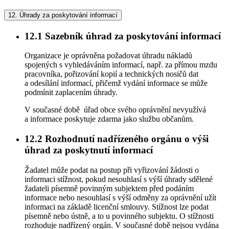
12.
Úhrady za poskytování informací
12.1
Sazebník úhrad za poskytování informací
Organizace je oprávněna požadovat úhradu nákladů
spojených s vyhledáváním informací, např. za přímou mzdu
pracovníka, pořizování kopií a technických nosičů dat
a odesílání informací, přičemž vydání informace se může
podmínit zaplacením úhrady.
V současné době úřad obce svého oprávnění nevyužívá
a informace poskytuje zdarma jako službu občanům.
12.2
Rozhodnutí nadřízeného orgánu o výši
úhrad za poskytnutí informací
Žadatel může podat na postup při vyřizování žádosti o
informaci stížnost, pokud nesouhlasí s výší úhrady sdělené
žadateli písemně povinným subjektem před podáním
informace nebo nesouhlasí s výší odměny za oprávnění užít
informaci na základě licenční smlouvy. Stížnost lze podat
písemně nebo ústně, a to u povinného subjektu. O stížnosti
rozhoduje nadřízený orgán. V současné době nejsou vydána