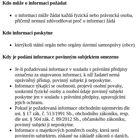
Kdo může o informaci požádat
o informaci může žádat každá fyzická nebo právnická osoba,
přičemž nemusí zdůvodňovat proč o informaci žádá
Kdo informaci poskytne
kterýkoli státní orgán nebo orgány územní samosprávy (obce)
Kdy je podání informace povinným subjektem omezeno
Je-li požadovaná informace v souladu s právními předpisy
označena za utajovanou informaci, k níž žadatel nemá
oprávněný přístup, povinný subjekt ji neposkytne.
Informace týkající se osobnosti, projevů osobní povahy,
soukromí fyzické osoby a osobní údaje povinný subjekt
poskytne jen v souladu s právními předpisy, upravujícími
jejich ochranu.
Pokud je požadovaná informace obchodním tajemstvím dle
ust. § 17 zák. č. 513/1991 Sb., obchodního zákoníku, resp.
dle ust. § 504 zák. č. 89/2012 Sb., občanského zákoníku,
povinný subjekt ji neposkytne.
Informace o majetkových poměrech osoby, která není
povinným subjektem, získané na základě zákonů o daních,