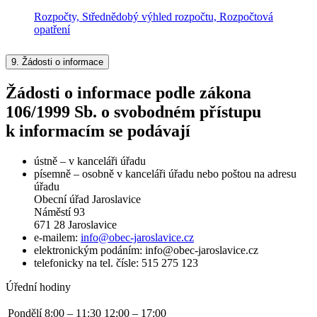
Rozpočty, Střednědobý výhled rozpočtu, Rozpočtová
opatření
9.
Žádosti o informace
Žádosti o informace podle zákona
106/1999 Sb. o svobodném přístupu
k informacím se podávají
ústně – v kanceláři úřadu
písemně – osobně v kanceláři úřadu nebo poštou na adresu
úřadu
Obecní úřad Jaroslavice
Náměstí 93
671 28 Jaroslavice
e-mailem:
info@obec-jaroslavice.cz
elektronickým podáním: info@obec-jaroslavice.cz
telefonicky na tel. čísle: 515 275 123
Úřední hodiny
Pondělí
8:00 – 11:30
12:00 – 17:00