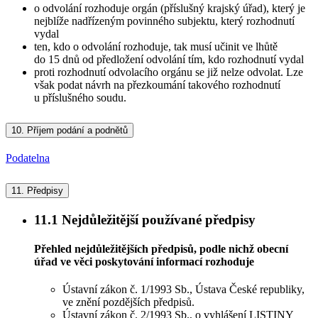
o odvolání rozhoduje orgán (příslušný krajský úřad), který je
nejblíže nadřízeným povinného subjektu, který rozhodnutí
vydal
ten, kdo o odvolání rozhoduje, tak musí učinit ve lhůtě
do 15 dnů od předložení odvolání tím, kdo rozhodnutí vydal
proti rozhodnutí odvolacího orgánu se již nelze odvolat. Lze
však podat návrh na přezkoumání takového rozhodnutí
u příslušného soudu.
10.
Příjem podání a podnětů
Podatelna
11.
Předpisy
11.1
Nejdůležitější používané předpisy
Přehled nejdůležitějších předpisů, podle nichž obecní
úřad ve věci poskytování informací rozhoduje
Ústavní zákon č. 1/1993 Sb., Ústava České republiky,
ve znění pozdějších předpisů.
Ústavní zákon č. 2/1993 Sb., o vyhlášení LISTINY