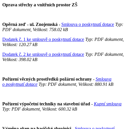
Oprava střechy a vnitřních prostor ZŠ
Opěrná zeď - ul. Znojemská -
Smlouva o poskytnutí dotace
Typ:
PDF dokument, Velikost: 758.02 kB
Dodatek č. 1 ke smlouvě o poskytnutí dotace
Typ: PDF dokument,
Velikost: 120.27 kB
Dodatek č. 2 ke smlouvě o poskytnutí dotace
Typ: PDF dokument,
Velikost: 398.02 kB
Pořízení věcných prostředků požární ochrany
-
Smlouva
o poskytnutí dotace
Typ: PDF dokument, Velikost: 880.91 kB
Pořízení výpočetní techniky na stavební úřad
-
Kupní smlouva
Typ: PDF dokument, Velikost: 600.32 kB
Výměna oken na hasičské zbrojnici
-
Smlouva o poskytnutí