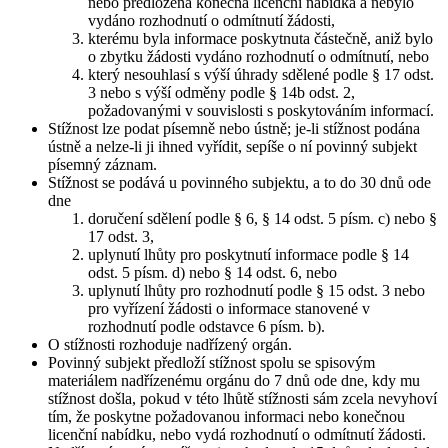
nebo předložena konečná licenční nabídka a nebylo
vydáno rozhodnutí o odmítnutí žádosti,
kterému byla informace poskytnuta částečně, aniž bylo
o zbytku žádosti vydáno rozhodnutí o odmítnutí, nebo
který nesouhlasí s výší úhrady sdělené podle § 17 odst.
3 nebo s výší odměny podle § 14b odst. 2,
požadovanými v souvislosti s poskytováním informací.
Stížnost lze podat písemně nebo ústně; je-li stížnost podána
ústně a nelze-li ji ihned vyřídit, sepíše o ní povinný subjekt
písemný záznam.
Stížnost se podává u povinného subjektu, a to do 30 dnů ode
dne
doručení sdělení podle § 6, § 14 odst. 5 písm. c) nebo §
17 odst. 3,
uplynutí lhůty pro poskytnutí informace podle § 14
odst. 5 písm. d) nebo § 14 odst. 6, nebo
uplynutí lhůty pro rozhodnutí podle § 15 odst. 3 nebo
pro vyřízení žádosti o informace stanovené v
rozhodnutí podle odstavce 6 písm. b).
O stížnosti rozhoduje nadřízený orgán.
Povinný subjekt předloží stížnost spolu se spisovým
materiálem nadřízenému orgánu do 7 dnů ode dne, kdy mu
stížnost došla, pokud v této lhůtě stížnosti sám zcela nevyhoví
tím, že poskytne požadovanou informaci nebo konečnou
licenční nabídku, nebo vydá rozhodnutí o odmítnutí žádosti.