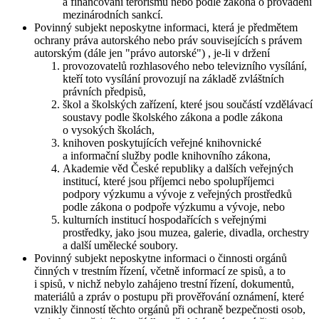
a financování terorismu nebo podle zákona o provádění
mezinárodních sankcí.
Povinný subjekt neposkytne informaci, která je předmětem
ochrany práva autorského nebo práv souvisejících s právem
autorským (dále jen "právo autorské") , je-li v držení
provozovatelů rozhlasového nebo televizního vysílání,
kteří toto vysílání provozují na základě zvláštních
právních předpisů,
škol a školských zařízení, které jsou součástí vzdělávací
soustavy podle školského zákona a podle zákona
o vysokých školách,
knihoven poskytujících veřejné knihovnické
a informační služby podle knihovního zákona,
Akademie věd České republiky a dalších veřejných
institucí, které jsou příjemci nebo spolupříjemci
podpory výzkumu a vývoje z veřejných prostředků
podle zákona o podpoře výzkumu a vývoje, nebo
kulturních institucí hospodařících s veřejnými
prostředky, jako jsou muzea, galerie, divadla, orchestry
a další umělecké soubory.
Povinný subjekt neposkytne informaci o činnosti orgánů
činných v trestním řízení, včetně informací ze spisů, a to
i spisů, v nichž nebylo zahájeno trestní řízení, dokumentů,
materiálů a zpráv o postupu při prověřování oznámení, které
vznikly činností těchto orgánů při ochraně bezpečnosti osob,