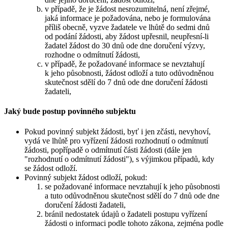
v případě, že je žádost nesrozumitelná, není zřejmé,
jaká informace je požadována, nebo je formulována
příliš obecně, vyzve žadatele ve lhůtě do sedmi dnů
od podání žádosti, aby žádost upřesnil, neupřesní-li
žadatel žádost do 30 dnů ode dne doručení výzvy,
rozhodne o odmítnutí žádosti,
v případě, že požadované informace se nevztahují
k jeho působnosti, žádost odloží a tuto odůvodněnou
skutečnost sdělí do 7 dnů ode dne doručení žádosti
žadateli,
Jaký bude postup povinného subjektu
Pokud povinný subjekt žádosti, byť i jen zčásti, nevyhoví,
vydá ve lhůtě pro vyřízení žádosti rozhodnutí o odmítnutí
žádosti, popřípadě o odmítnutí části žádosti (dále jen
"rozhodnutí o odmítnutí žádosti"), s výjimkou případů, kdy
se žádost odloží.
Povinný subjekt žádost odloží, pokud:
se požadované informace nevztahují k jeho působnosti
a tuto odůvodněnou skutečnost sdělí do 7 dnů ode dne
doručení žádosti žadateli,
bránil nedostatek údajů o žadateli postupu vyřízení
žádosti o informaci podle tohoto zákona, zejména podle