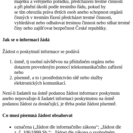
majetku a veřejného pořádku, předcházení trestné činnosti
a při plnění úkolů podle trestního řádu, pokud by
se tím ohrozila práva třetích osob anebo schopnost orgánů
činných v trestním řízení předcházet trestné činnosti,
vyhledávat nebo odhalovat trestnou činnost nebo stíhat trestné
činy nebo zajišťovat bezpečnost České republiky.
Jak se o informaci žádá
Žádost o poskytnutí informace se podává
ústně, tj osobní návštěvou na příslušném orgánu nebo
dotazem provedeným pomocí telekomunikačního zařízení
nebo
písemně, a to i prostřednictvím sítě nebo služby
elektronických komunikací.
Není-li žadateli na ústně podanou žádost informace poskytnuta
anebo nepovažuje-li žadatel informaci poskytnutou na ústně
podanou žádost za dostačující, je třeba podat žádost písemně.
Co musí písemná žádost obsahovat
označena („žádost dle informačního zákona“; „žádost dle
z. č. 106/1999 Sb.“; „žádost dle zákona o svobodném