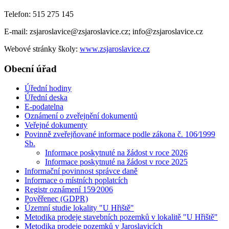
Telefon: 515 275 145
E-mail: zsjaroslavice@zsjaroslavice.cz; info@zsjaroslavice.cz
Webové stránky školy:
www.zsjaroslavice.cz
Obecní úřad
Úřední hodiny
Úřední deska
E-podatelna
Oznámení o zveřejnění dokumentů
Veřejné dokumenty
Povinně zveřejňované informace podle zákona č. 106⁄1999
Sb.
Informace poskytnuté na žádost v roce 2026
Informace poskytnuté na žádost v roce 2025
Informační povinnost správce daně
Informace o místních poplatcích
Registr oznámení 159⁄2006
Pověřenec (GDPR)
Územní studie lokality "U Hřiště"
Metodika prodeje stavebních pozemků v lokalitě "U Hřiště"
Metodika prodeje pozemků v Jaroslavicích