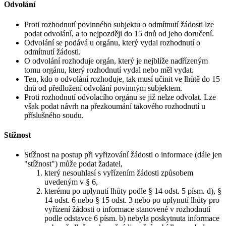
Odvolání
Proti rozhodnutí povinného subjektu o odmítnutí žádosti lze
podat odvolání, a to nejpozději do 15 dnů od jeho doručení.
Odvolání se podává u orgánu, který vydal rozhodnutí o
odmítnutí žádosti.
O odvolání rozhoduje orgán, který je nejblíže nadřízeným
tomu orgánu, který rozhodnutí vydal nebo měl vydat.
Ten, kdo o odvolání rozhoduje, tak musí učinit ve lhůtě do 15
dnů od předložení odvolání povinným subjektem.
Proti rozhodnutí odvolacího orgánu se již nelze odvolat. Lze
však podat návrh na přezkoumání takového rozhodnutí u
příslušného soudu.
Stížnost
Stížnost na postup při vyřizování žádosti o informace (dále jen
"stížnost") může podat žadatel,
který nesouhlasí s vyřízením žádosti způsobem
uvedeným v § 6,
kterému po uplynutí lhůty podle § 14 odst. 5 písm. d), §
14 odst. 6 nebo § 15 odst. 3 nebo po uplynutí lhůty pro
vyřízení žádosti o informace stanovené v rozhodnutí
podle odstavce 6 písm. b) nebyla poskytnuta informace