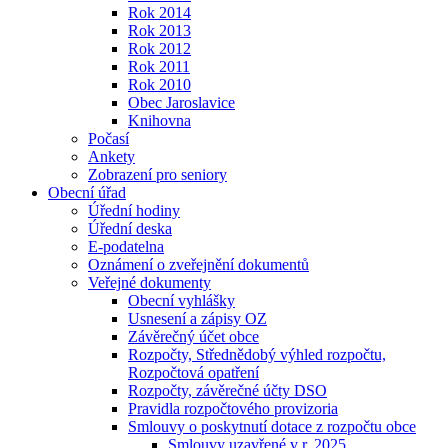
Rok 2014
Rok 2013
Rok 2012
Rok 2011
Rok 2010
Obec Jaroslavice
Knihovna
Počasí
Ankety
Zobrazení pro seniory
Obecní úřad
Úřední hodiny
Úřední deska
E-podatelna
Oznámení o zveřejnění dokumentů
Veřejné dokumenty
Obecní vyhlášky
Usnesení a zápisy OZ
Závěrečný účet obce
Rozpočty, Střednědobý výhled rozpočtu,
Rozpočtová opatření
Rozpočty, závěrečné účty DSO
Pravidla rozpočtového provizoria
Smlouvy o poskytnutí dotace z rozpočtu obce
Smlouvy uzavřené v r. 2025