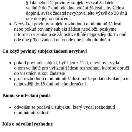
§ 14a nebo 15, povinný subjekt vyzval žadatele
ve lhůtě do 7 dnů ode dne podání žádosti, aby žádost
doplnil, avšak žadatel nevyhověl této výzvě do 30 dnů
ode dne jejího doručení.
Nevydá-li povinný subjekt rozhodnutí o odmítnutí žádosti,
nebo pokud povinný subjekt žádost neodloží, poskytne
informaci v souladu se žádostí ve lhůtě nejpozději do 15 dnů
ode dne přijetí žádosti nebo ode dne jejího doplnění.
Co když povinný subjekt žádosti nevyhoví
pokud povinný subjekt, byť i jen z části, nevyhoví, vydá
o tom ve lhůtě pro vyřízení žádosti rozhodnutí, které se doručí
do vlastních rukou žadatele
proti rozhodnutí o odmítnutí žádosti může podat odvolání, a to
nejpozději do 15 dnů od jeho doručení
Komu se odvolání posílá
odvolání se podává u subjektu, který vydal rozhodnutí
o odmítnutí žádosti
Kdo o odvolání rozhodne