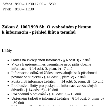
Středa
8:00 – 11:30
12:00 – 15:30
Pátek
8:00 – 11:30
Zákon č. 106/1999 Sb. O svobodném přístupu
k informacím - přehled lhůt a termínů
Lhůty
Odkaz na zveřejněnou informaci - § 6 odst. l) - 7 dnů
Výzva k upřesnění nesrozumitelné nebo příliš obecné
informace - § 14 odst. 5, písm. b) - 7 dnů
Informace o odložení žádosti nevztahující se k působnosti
povinného subjektu - § 14 odst.5, písm. c) - 7 dnů
Poskytnutí informace žadateli - § 14 odst. 5, písm. d) - 15 dnů
Prodloužení lhůty pro poskytnutí informace ze závažných
důvodů - § 14 odst. 6) - 10 dnů
Rozhodnutí o odvolání - § 16 odst. 3) - 15 dnů
Upřesnění žádosti o informaci žadatele - § 14 odst. 5, písm. b)
- 30 dnů