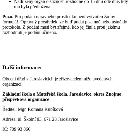
Nadřízený orgán o stížnosti rozhodne do 15 dnů ode dne, kdy
mu byla předložena.
Pozn.
Pro podání opravného prostředku není vytvořen žádný
formulář. Opravný prostředek lze buď podat písemně nebo ústně do
protokolu. Z podání musí být zřejmé, kdo jej činí a proti jakému
rozhodnutí je podání učiněno.
Další informace:
Obecní úřad v Jaroslavicích je zřizovatelem níže uvedených
organizací:
Základní škola a Mateřská škola, Jaroslavice, okres Znojmo,
příspěvková organizace
Ředitel: Mgr. Romana Kubíková
Adresa: ul. Školní 83, 671 28 Jaroslavice
IČ: 709 93 866