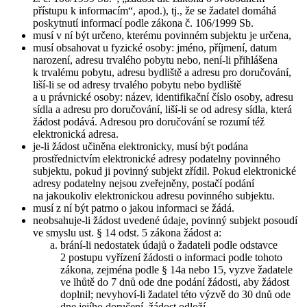
přístupu k informacím“, apod.), tj., že se žadatel domáhá
poskytnutí informací podle zákona č. 106/1999 Sb.
musí v ní být určeno, kterému povinném subjektu je určena,
musí obsahovat u fyzické osoby: jméno, příjmení, datum
narození, adresu trvalého pobytu nebo, není-li přihlášena
k trvalému pobytu, adresu bydliště a adresu pro doručování,
liší-li se od adresy trvalého pobytu nebo bydliště
a u právnické osoby: název, identifikační číslo osoby, adresu
sídla a adresu pro doručování, liší-li se od adresy sídla, která
žádost podává. Adresou pro doručování se rozumí též
elektronická adresa.
je-li žádost učiněna elektronicky, musí být podána
prostřednictvím elektronické adresy podatelny povinného
subjektu, pokud ji povinný subjekt zřídil. Pokud elektronické
adresy podatelny nejsou zveřejněny, postačí podání
na jakoukoliv elektronickou adresu povinného subjektu.
musí z ní být patrno o jakou informaci se žádá.
neobsahuje-li žádost uvedené údaje, povinný subjekt posoudí
ve smyslu ust. § 14 odst. 5 zákona žádost a:
brání-li nedostatek údajů o žadateli podle odstavce
2 postupu vyřízení žádosti o informaci podle tohoto
zákona, zejména podle § 14a nebo 15, vyzve žadatele
ve lhůtě do 7 dnů ode dne podání žádosti, aby žádost
doplnil; nevyhoví-li žadatel této výzvě do 30 dnů ode
dne jejího doručení, žádost odloží,