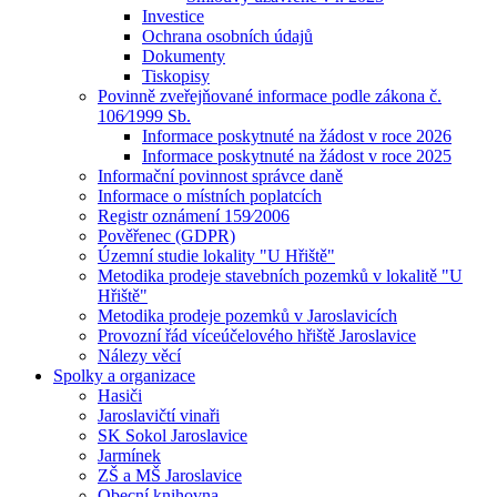
Investice
Ochrana osobních údajů
Dokumenty
Tiskopisy
Povinně zveřejňované informace podle zákona č.
106⁄1999 Sb.
Informace poskytnuté na žádost v roce 2026
Informace poskytnuté na žádost v roce 2025
Informační povinnost správce daně
Informace o místních poplatcích
Registr oznámení 159⁄2006
Pověřenec (GDPR)
Územní studie lokality "U Hřiště"
Metodika prodeje stavebních pozemků v lokalitě "U
Hřiště"
Metodika prodeje pozemků v Jaroslavicích
Provozní řád víceúčelového hřiště Jaroslavice
Nálezy věcí
Spolky a organizace
Hasiči
Jaroslavičtí vinaři
SK Sokol Jaroslavice
Jarmínek
ZŠ a MŠ Jaroslavice
Obecní knihovna