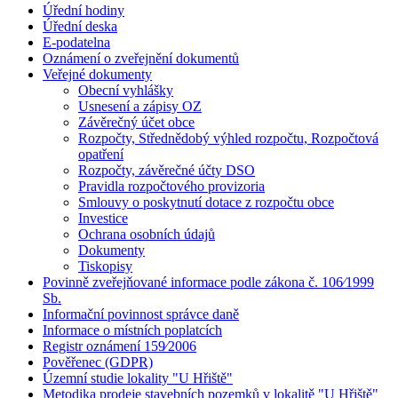
Úřední hodiny
Úřední deska
E-podatelna
Oznámení o zveřejnění dokumentů
Veřejné dokumenty
Obecní vyhlášky
Usnesení a zápisy OZ
Závěrečný účet obce
Rozpočty, Střednědobý výhled rozpočtu, Rozpočtová
opatření
Rozpočty, závěrečné účty DSO
Pravidla rozpočtového provizoria
Smlouvy o poskytnutí dotace z rozpočtu obce
Investice
Ochrana osobních údajů
Dokumenty
Tiskopisy
Povinně zveřejňované informace podle zákona č. 106⁄1999
Sb.
Informační povinnost správce daně
Informace o místních poplatcích
Registr oznámení 159⁄2006
Pověřenec (GDPR)
Územní studie lokality "U Hřiště"
Metodika prodeje stavebních pozemků v lokalitě "U Hřiště"