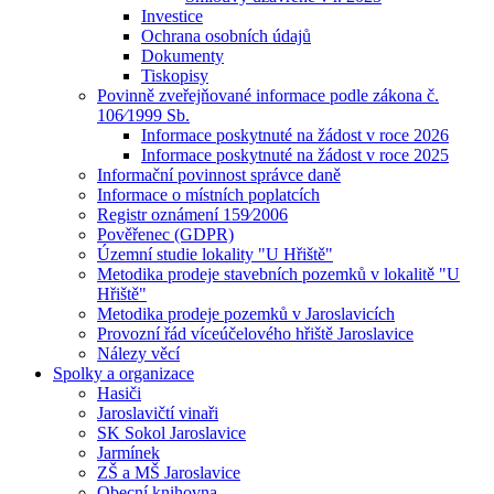
Investice
Ochrana osobních údajů
Dokumenty
Tiskopisy
Povinně zveřejňované informace podle zákona č.
106⁄1999 Sb.
Informace poskytnuté na žádost v roce 2026
Informace poskytnuté na žádost v roce 2025
Informační povinnost správce daně
Informace o místních poplatcích
Registr oznámení 159⁄2006
Pověřenec (GDPR)
Územní studie lokality "U Hřiště"
Metodika prodeje stavebních pozemků v lokalitě "U
Hřiště"
Metodika prodeje pozemků v Jaroslavicích
Provozní řád víceúčelového hřiště Jaroslavice
Nálezy věcí
Spolky a organizace
Hasiči
Jaroslavičtí vinaři
SK Sokol Jaroslavice
Jarmínek
ZŠ a MŠ Jaroslavice
Obecní knihovna