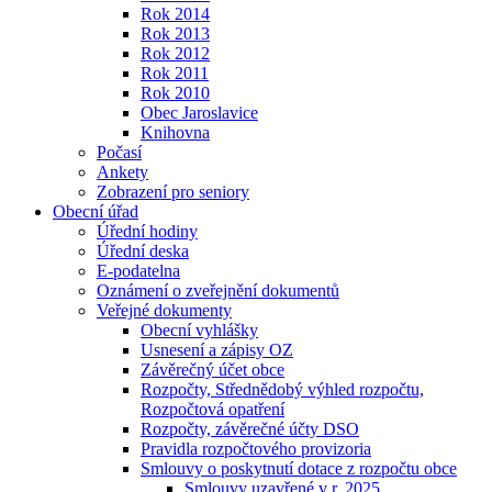
Rok 2014
Rok 2013
Rok 2012
Rok 2011
Rok 2010
Obec Jaroslavice
Knihovna
Počasí
Ankety
Zobrazení pro seniory
Obecní úřad
Úřední hodiny
Úřední deska
E-podatelna
Oznámení o zveřejnění dokumentů
Veřejné dokumenty
Obecní vyhlášky
Usnesení a zápisy OZ
Závěrečný účet obce
Rozpočty, Střednědobý výhled rozpočtu,
Rozpočtová opatření
Rozpočty, závěrečné účty DSO
Pravidla rozpočtového provizoria
Smlouvy o poskytnutí dotace z rozpočtu obce
Smlouvy uzavřené v r. 2025