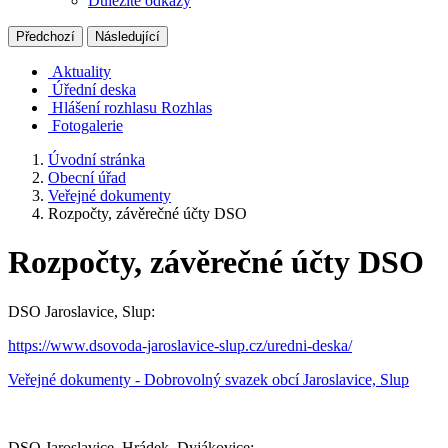
Důležité odkazy
Předchozí
Následující
Aktuality
Úřední deska
Hlášení rozhlasu
Rozhlas
Fotogalerie
Úvodní stránka
Obecní úřad
Veřejné dokumenty
Rozpočty, závěrečné účty DSO
Rozpočty, závěrečné účty DSO
DSO Jaroslavice, Slup:
https://www.dsovoda-jaroslavice-slup.cz/uredni-deska/
Veřejné dokumenty - Dobrovolný svazek obcí Jaroslavice, Slup
DSO Jaroslavice, Hrádek, Dyjákovice: