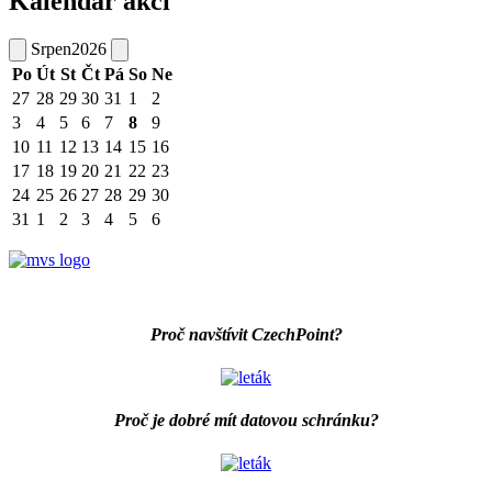
Kalendář akcí
Srpen
2026
Po
Út
St
Čt
Pá
So
Ne
27
28
29
30
31
1
2
3
4
5
6
7
8
9
10
11
12
13
14
15
16
17
18
19
20
21
22
23
24
25
26
27
28
29
30
31
1
2
3
4
5
6
Proč navštívit CzechPoint?
Proč je dobré mít datovou schránku?