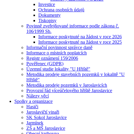
Investice
Ochrana osobních údajů
Dokumenty
Tiskopisy
Povinně zveřejňované informace podle zákona č.
106⁄1999 Sb.
Informace poskytnuté na žádost v roce 2026
Informace poskytnuté na žádost v roce 2025
Informační povinnost správce daně
Informace o místních poplatcích
Registr oznámení 159⁄2006
Pověřenec (GDPR)
Územní studie lokality "U Hřiště"
Metodika prodeje stavebních pozemků v lokalitě "U
Hřiště"
Metodika prodeje pozemků v Jaroslavicích
Provozní řád víceúčelového hřiště Jaroslavice
Nálezy věcí
Spolky a organizace
Hasiči
Jaroslavičtí vinaři
SK Sokol Jaroslavice
Jarmínek
ZŠ a MŠ Jaroslavice
Obecní knihovna