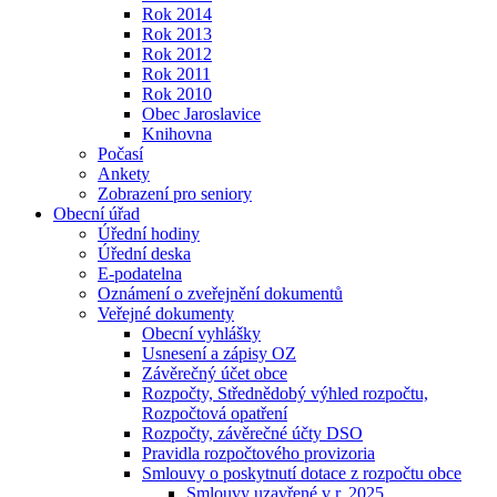
Rok 2014
Rok 2013
Rok 2012
Rok 2011
Rok 2010
Obec Jaroslavice
Knihovna
Počasí
Ankety
Zobrazení pro seniory
Obecní úřad
Úřední hodiny
Úřední deska
E-podatelna
Oznámení o zveřejnění dokumentů
Veřejné dokumenty
Obecní vyhlášky
Usnesení a zápisy OZ
Závěrečný účet obce
Rozpočty, Střednědobý výhled rozpočtu,
Rozpočtová opatření
Rozpočty, závěrečné účty DSO
Pravidla rozpočtového provizoria
Smlouvy o poskytnutí dotace z rozpočtu obce
Smlouvy uzavřené v r. 2025