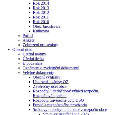
Rok 2014
Rok 2013
Rok 2012
Rok 2011
Rok 2010
Obec Jaroslavice
Knihovna
Počasí
Ankety
Zobrazení pro seniory
Obecní úřad
Úřední hodiny
Úřední deska
E-podatelna
Oznámení o zveřejnění dokumentů
Veřejné dokumenty
Obecní vyhlášky
Usnesení a zápisy OZ
Závěrečný účet obce
Rozpočty, Střednědobý výhled rozpočtu,
Rozpočtová opatření
Rozpočty, závěrečné účty DSO
Pravidla rozpočtového provizoria
Smlouvy o poskytnutí dotace z rozpočtu obce
Smlouvy uzavřené v r. 2025