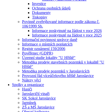
Investice
Ochrana osobních údajů
Dokumenty
Tiskopisy
Povinně zveřejňované informace podle zákona č.
106⁄1999 Sb.
Informace poskytnuté na žádost v roce 2026
Informace poskytnuté na žádost v roce 2025
Informační povinnost správce daně
Informace o místních poplatcích
Registr oznámení 159⁄2006
Pověřenec (GDPR)
Územní studie lokality "U Hřiště"
Metodika prodeje stavebních pozemků v lokalitě "U
Hřiště"
Metodika prodeje pozemků v Jaroslavicích
Provozní řád víceúčelového hřiště Jaroslavice
Nálezy věcí
Spolky a organizace
Hasiči
Jaroslavičtí vinaři
SK Sokol Jaroslavice
Jarmínek
ZŠ a MŠ Jaroslavice
Obecní knihovna