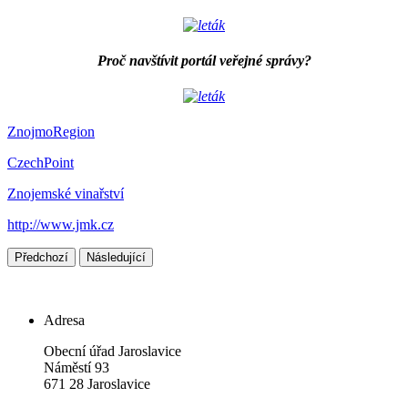
Proč navštívit portál veřejné správy?
ZnojmoRegion
CzechPoint
Znojemské vinařství
http://www.jmk.cz
Předchozí
Následující
Adresa
Obecní úřad Jaroslavice
Náměstí 93
671 28 Jaroslavice