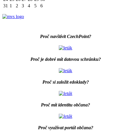
31
1
2
3
4
5
6
Proč navštívit CzechPoint?
Proč je dobré mít datovou schránku?
Proč si založit edoklady?
Proč mít identitu občana?
Proč využívat portál občana?