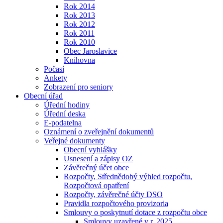
Rok 2014
Rok 2013
Rok 2012
Rok 2011
Rok 2010
Obec Jaroslavice
Knihovna
Počasí
Ankety
Zobrazení pro seniory
Obecní úřad
Úřední hodiny
Úřední deska
E-podatelna
Oznámení o zveřejnění dokumentů
Veřejné dokumenty
Obecní vyhlášky
Usnesení a zápisy OZ
Závěrečný účet obce
Rozpočty, Střednědobý výhled rozpočtu,
Rozpočtová opatření
Rozpočty, závěrečné účty DSO
Pravidla rozpočtového provizoria
Smlouvy o poskytnutí dotace z rozpočtu obce
Smlouvy uzavřené v r. 2025