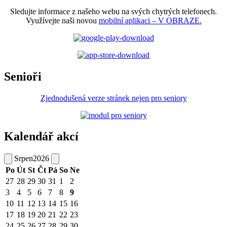
Sledujte informace z našeho webu na svých chytrých telefonech.
Využívejte naši novou
mobilní aplikaci – V OBRAZE.
Senioři
Zjednodušená verze stránek nejen pro seniory
Kalendář akcí
Srpen
2026
Po
Út
St
Čt
Pá
So
Ne
27
28
29
30
31
1
2
3
4
5
6
7
8
9
10
11
12
13
14
15
16
17
18
19
20
21
22
23
24
25
26
27
28
29
30