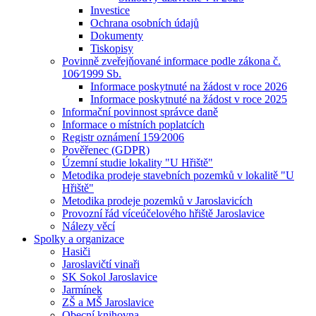
Investice
Ochrana osobních údajů
Dokumenty
Tiskopisy
Povinně zveřejňované informace podle zákona č.
106⁄1999 Sb.
Informace poskytnuté na žádost v roce 2026
Informace poskytnuté na žádost v roce 2025
Informační povinnost správce daně
Informace o místních poplatcích
Registr oznámení 159⁄2006
Pověřenec (GDPR)
Územní studie lokality "U Hřiště"
Metodika prodeje stavebních pozemků v lokalitě "U
Hřiště"
Metodika prodeje pozemků v Jaroslavicích
Provozní řád víceúčelového hřiště Jaroslavice
Nálezy věcí
Spolky a organizace
Hasiči
Jaroslavičtí vinaři
SK Sokol Jaroslavice
Jarmínek
ZŠ a MŠ Jaroslavice
Obecní knihovna