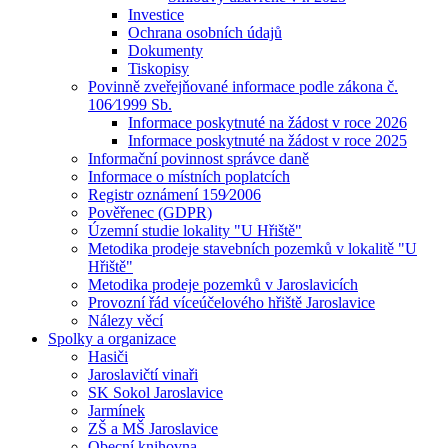
Investice
Ochrana osobních údajů
Dokumenty
Tiskopisy
Povinně zveřejňované informace podle zákona č.
106⁄1999 Sb.
Informace poskytnuté na žádost v roce 2026
Informace poskytnuté na žádost v roce 2025
Informační povinnost správce daně
Informace o místních poplatcích
Registr oznámení 159⁄2006
Pověřenec (GDPR)
Územní studie lokality "U Hřiště"
Metodika prodeje stavebních pozemků v lokalitě "U
Hřiště"
Metodika prodeje pozemků v Jaroslavicích
Provozní řád víceúčelového hřiště Jaroslavice
Nálezy věcí
Spolky a organizace
Hasiči
Jaroslavičtí vinaři
SK Sokol Jaroslavice
Jarmínek
ZŠ a MŠ Jaroslavice
Obecní knihovna