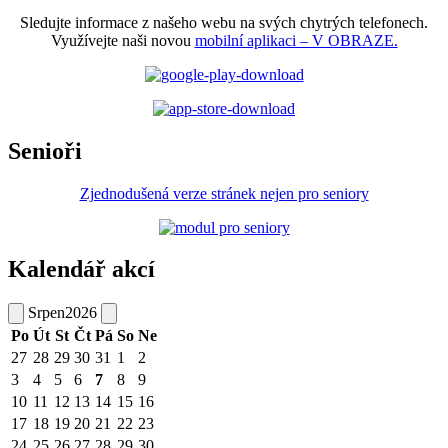
Sledujte informace z našeho webu na svých chytrých telefonech.
Využívejte naši novou
mobilní aplikaci – V OBRAZE.
Senioři
Zjednodušená verze stránek nejen pro seniory
Kalendář akcí
Srpen
2026
Po
Út
St
Čt
Pá
So
Ne
27
28
29
30
31
1
2
3
4
5
6
7
8
9
10
11
12
13
14
15
16
17
18
19
20
21
22
23
24
25
26
27
28
29
30