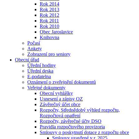
Rok 2014
Rok 2013
Rok 2012
Rok 2011
Rok 2010
Obec Jaroslavice
Knihovna
Počasí
Ankety
Zobrazení pro seniory
Obecní úřad
Úřední hodiny
Úřední deska
E-podatelna
Oznámení o zveřejnění dokumentů
Veřejné dokumenty
Obecní vyhlášky
Usnesení a zápisy OZ
Závěrečný účet obce
Rozpočty, Střednědobý výhled rozpočtu,
Rozpočtová opatření
Rozpočty, závěrečné účty DSO
Pravidla rozpočtového provizoria
Smlouvy o poskytnutí dotace z rozpočtu obce
Smlouvy uzavřené v r. 2025