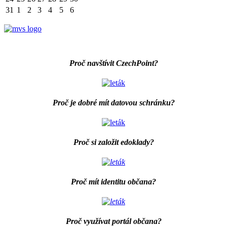
31
1
2
3
4
5
6
Proč navštívit CzechPoint?
Proč je dobré mít datovou schránku?
Proč si založit edoklady?
Proč mít identitu občana?
Proč využívat portál občana?