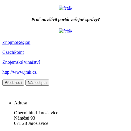
Proč navštívit portál veřejné správy?
ZnojmoRegion
CzechPoint
Znojemské vinařství
http://www.jmk.cz
Předchozí
Následující
Adresa
Obecní úřad Jaroslavice
Náměstí 93
671 28 Jaroslavice